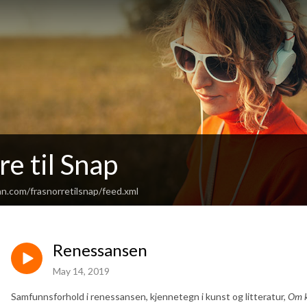
re til Snap
n.com/frasnorretilsnap/feed.xml
Renessansen
May 14, 2019
Samfunnsforhold i renessansen, kjennetegn i kunst og litteratur,
Om k