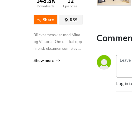
148.3K
12
Downloads
Episodes
Share
RSS
Comment
Bli eksamensklar med Mina 
og Victoria! Om du skal opp 
i norsk eksamen som elev 
eller privatist er dette 
Show more >>
podcasten for deg. Vi går 
gjennom pensum fra 
norskfaget på 
videregående. Episoder vil 
Log in t
legges ut fortløpende. Vi 
høres :)