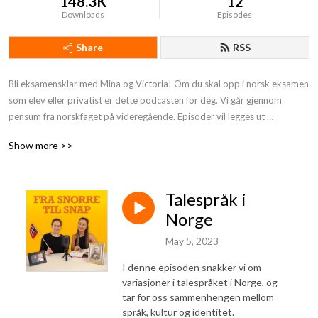
148.3K
12
Downloads
Episodes
Share
RSS
Bli eksamensklar med Mina og Victoria! Om du skal opp i norsk eksamen 
som elev eller privatist er dette podcasten for deg. Vi går gjennom 
pensum fra norskfaget på videregående. Episoder vil legges ut 
fortløpende. Vi høres :)
Show more >>
Talespråk i
Norge
May 5, 2023
I denne episoden snakker vi om
variasjoner i talespråket i Norge, og
tar for oss sammenhengen mellom
språk, kultur og identitet.