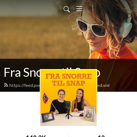
Fra Snorre til Snap
https://feed.podbean.com/frasnorretilsnap/feed.xml